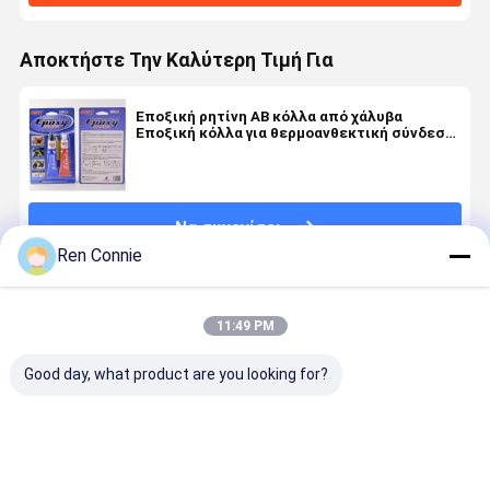
Αποκτήστε Την Καλύτερη Τιμή Για
Εποξική ρητίνη AB κόλλα από χάλυβα
Εποξική κόλλα για θερμοανθεκτική σύνδεση
μετάλλων
Να συνεχίσει
Ren Connie
Συνιστώμενα Προϊόντα
11:49 PM
Good day, what product are you looking for?
Γρήγορη
Fast Curing
Κόλλα DEYI
Σφραγιστι
ανθεκτικότητα
Epoxy AB Glue
Clasic
σιλικόνης