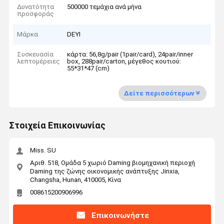
Δυνατότητα
500000 τεμάχια ανά μήνα
προσφοράς
Μάρκα
DEYI
Συσκευασία
κάρτα: 56,8g/pair (1pair/card), 24pair/inner
λεπτομέρειες
box, 288pair/carton, μέγεθος κουτιού:
55*31*47 (cm)
Δείτε περισσότερων
Στοιχεία Επικοινωνίας
Miss. SU
Αριθ. 518, Ομάδα 5 χωριό Daming βιομηχανική περιοχή
Daming της ζώνης οικονομικής ανάπτυξης Jinxia,
Changsha, Hunan, 410005, Κίνα
008615200906996
Επικοινωνήστε