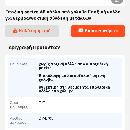
2
/
2
Εποξική ρητίνη AB κόλλα από χάλυβα Εποξική κόλλα
για θερμοανθεκτική σύνδεση μετάλλων
Καλύτερη τιμή
Επικοινωνήστε
Περιγραφή Προϊόντων
Σημείωση
χωρίς τοξική κόλλα από αιποξυλική
ρητίνη
,
Επικάλυψη από αιποξυλική ρητίνη
χάλυβα
,
ανθεκτική στη θερμότητα επωξιδική
κόλλα από χάλυβα
Όροι
Τ/Τ
πληρωμής
Αριθμό
DY-E705
μοντέλου