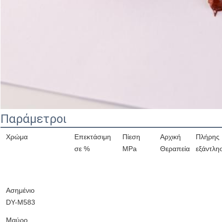
Παράμετροι
Χρώμα
Επεκτάσιμη
Πίεση
Αρχική
Πλήρης
σε %
MPa
Θεραπεία
εξάντλη
Ασημένιο
DY-M583
Μαύρο