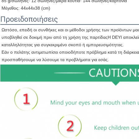
85 g/σωλήνες· 12 σωλήνες/μικρά κουτιά· 144 σωλήνες/καρτόνια
Μέγεθος: 44x44x38 (cm)
Προειδοποιήσεις
Ωστόσο, επειδή οι συνθήκες και οι μέθοδοι χρήσης των προϊόντων μας
υποβληθεί σε δοκιμή πριν από τη χρήση της παρτίδαςΗ DEYI αποκλείε
καταλληλότητας για συγκεκριμένο σκοπό ή εμπορευσιμότητας.
Εάν ο πελάτης αντιμετωπίσει οποιοδήποτε πρόβλημα κατά τη διάρκεια 
προσπαθήσουμε να λύσουμε τα προβλήματα για εσάς.