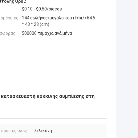
τολής Όροι:
$0.10 - $0.50/pieces
ομέρειες:
144 σωλήνες/μεγάλο κουτί<br/>64.5
* 43 * 28 (cm)
σφοράς:
500000 τεμάχια ανά μήνα
ν κατασκευαστή κόκκινης συμπίεσης στη
 πρώτες ύλες:
Σιλικόνη