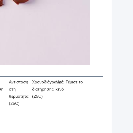
Αντίσταση
Χρονοδιάγραμμα
Μαξ. Γέμισε το
ση
στη
διατήρησης
κενό
θερμότητα
(25C)
(25C)