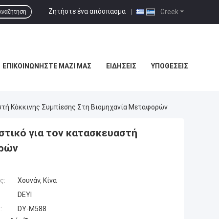
Ζητήστε ένα απόσπασμα
|
Greek
Αναζήτηση
ΕΠΙΚΟΙΝΩΝΉΣΤΕ ΜΑΖΊ ΜΑΣ
ΕΙΔΉΣΕΙΣ
ΥΠΟΘΈΣΕΙΣ
αστή Κόκκινης Συμπίεσης Στη Βιομηχανία Μεταφορών
στικό για τον κατασκευαστή
ορών
ς:
Χουνάν, Κίνα
DEYI
:
DY-M588