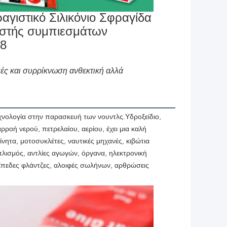
γιστικό Σιλικόνιο Σφραγίδα
αστής συμπιεσμάτων
88
ές και συρρίκνωση ανθεκτική αλλά
χνολογία στην παρασκευή των νουντλς.Υδροξείδιο, 
ροή νερού, πετρελαίου, αερίου, έχει μια καλή 
τα, μοτοσυκλέτες, ναυτικές μηχανές, κιβώτια 
ισμός, αντλίες αγωγών, όργανα, ηλεκτρονική 
πίπεδες φλάντζες, αλοιφές σωλήνων, αρθρώσεις 