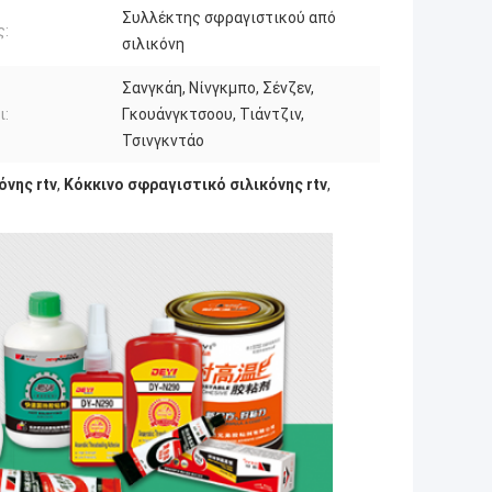
Συλλέκτης σφραγιστικού από
ς:
σιλικόνη
Σανγκάη, Νίνγκμπο, Σένζεν,
ι:
Γκουάνγκτσοου, Τιάντζιν,
Τσινγκντάο
νης rtv
,
Κόκκινο σφραγιστικό σιλικόνης rtv
,