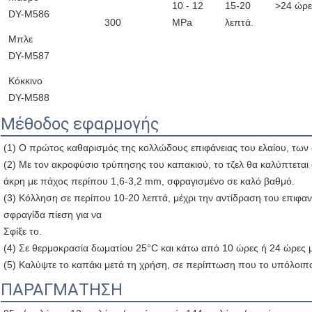
10 - 12
15-20
>24 ώρε
DY-M586
300
MPa
λεπτά.
Μπλε
DY-M587
Κόκκινο
DY-M588
Μέθοδος εφαρμογής
(1) Ο πρώτος καθαρισμός της κολλώδους επιφάνειας του ελαίου, των
(2) Με τον ακροφύσιο τρύπησης του καπακιού, το τζελ θα καλύπτεται
άκρη με πάχος περίπου 1,6-3,2 mm, σφραγισμένο σε καλό βαθμό.
(3) Κόλληση σε περίπου 10-20 λεπτά, μέχρι την αντίδραση του επιφανε
σφραγίδα πίεση για να
Σφίξε το.
(4) Σε θερμοκρασία δωματίου 25°C και κάτω από 10 ώρες ή 24 ώρες μ
(5) Καλύψτε το καπάκι μετά τη χρήση, σε περίπτωση που το υπόλοιπο 
ΠΑΡΑΓΜΑΤΗΣΗ