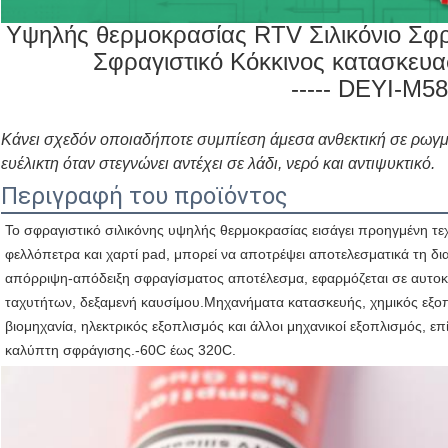
Υψηλής θερμοκρασίας RTV Σιλικόνιο Σφρα
Σφραγιστικό Κόκκινος κατασκευ
----- DEYI-M5
Κάνει σχεδόν οποιαδήποτε συμπίεση άμεσα ανθεκτική σε ρωγμ
ευέλικτη όταν στεγνώνει αντέχει σε λάδι, νερό και αντιψυκτικό.
Περιγραφή του προϊόντος
Το σφραγιστικό σιλικόνης υψηλής θερμοκρασίας εισάγει προηγμένη τε
φελλόπετρα και χαρτί pad, μπορεί να αποτρέψει αποτελεσματικά τη διαρ
απόρριψη-απόδειξη σφραγίσματος αποτέλεσμα, εφαρμόζεται σε αυτοκίνη
ταχυτήτων, δεξαμενή καυσίμου.Μηχανήματα κατασκευής, χημικός εξοπλ
βιομηχανία, ηλεκτρικός εξοπλισμός και άλλοι μηχανικοί εξοπλισμός, ε
καλύπτη σφράγισης.-60C έως 320C.