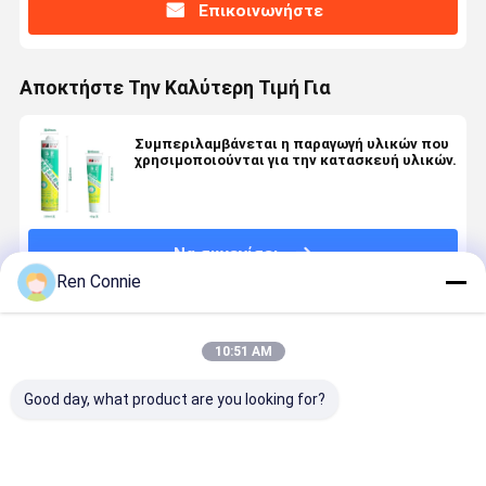
Επικοινωνήστε
Αποκτήστε Την Καλύτερη Τιμή Για
Συμπεριλαμβάνεται η παραγωγή υλικών που
χρησιμοποιούνται για την κατασκευή υλικών.
Να συνεχίσει
Ren Connie
Συνιστώμενα Προϊόντα
10:51 AM
Good day, what product are you looking for?
Γλυκό για
Χωρίς
Δύο
Διαυγές υ