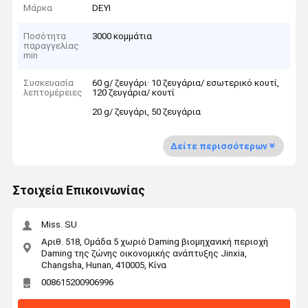
Μάρκα
DEYI
Ποσότητα
3000 κομμάτια
παραγγελίας
min
Συσκευασία
60 g/ ζευγάρι· 10 ζευγάρια/ εσωτερικό κουτί,
λεπτομέρειες
120 ζευγάρια/ κουτί
20 g/ ζευγάρι, 50 ζευγάρια
Δείτε περισσότερων
Στοιχεία Επικοινωνίας
Miss. SU
Αριθ. 518, Ομάδα 5 χωριό Daming βιομηχανική περιοχή
Daming της ζώνης οικονομικής ανάπτυξης Jinxia,
Changsha, Hunan, 410005, Κίνα
008615200906996