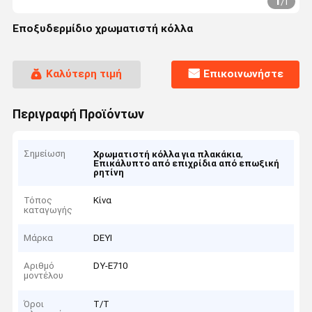
1
/
1
Εποξυδερμίδιο χρωματιστή κόλλα
Καλύτερη τιμή
Επικοινωνήστε
Περιγραφή Προϊόντων
Σημείωση
,
Χρωματιστή κόλλα για πλακάκια
Επικάλυπτο από επιχρίδια από επωξική
ρητίνη
Τόπος
Κίνα
καταγωγής
Μάρκα
DEYI
Αριθμό
DY-E710
μοντέλου
Όροι
Τ/Τ