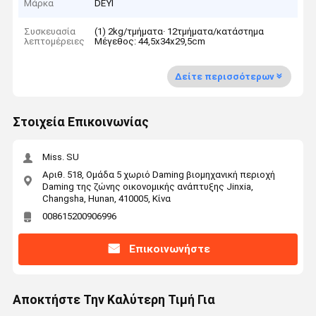
Μάρκα
DEYI
Συσκευασία
(1) 2kg/τμήματα· 12τμήματα/κατάστημα
λεπτομέρειες
Μέγεθος: 44,5x34x29,5cm
Δείτε περισσότερων
Στοιχεία Επικοινωνίας
Miss. SU
Αριθ. 518, Ομάδα 5 χωριό Daming βιομηχανική περιοχή
Daming της ζώνης οικονομικής ανάπτυξης Jinxia,
Changsha, Hunan, 410005, Κίνα
008615200906996
Επικοινωνήστε
Αποκτήστε Την Καλύτερη Τιμή Για