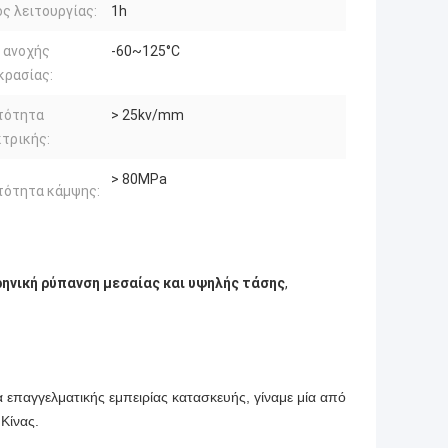
ς λειτουργίας:
1h
 ανοχής
-60~125°C
κρασίας:
τότητα
> 25kv/mm
κτρικής:
> 80MPa
τότητα κάμψης:
ηνική ρύπανση μεσαίας και υψηλής τάσης
,
α επαγγελματικής εμπειρίας κατασκευής, γίναμε μία από
Κίνας.