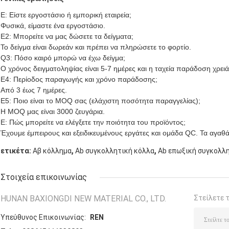
Ε: Είστε εργοστάσιο ή εμπορική εταιρεία;
Φυσικά, είμαστε ένα εργοστάσιο.
Ε2: Μπορείτε να μας δώσετε τα δείγματα;
Το δείγμα είναι δωρεάν και πρέπει να πληρώσετε το φορτίο.
Q3: Πόσο καιρό μπορώ να έχω δείγμα;
Ο χρόνος δειγματοληψίας είναι 5-7 ημέρες και η ταχεία παράδοση χρει
Ε4: Περίοδος παραγωγής και χρόνο παράδοσης;
Από 3 έως 7 ημέρες.
Ε5: Ποιο είναι το MOQ σας (ελάχιστη ποσότητα παραγγελίας);
Η MOQ μας είναι 3000 ζευγάρια.
Ε: Πώς μπορείτε να ελέγξετε την ποιότητα του προϊόντος;
Έχουμε έμπειρους και εξειδικευμένους εργάτες και ομάδα QC. Τα αγαθ
,
,
ετικέτα:
Αβ κόλλημα
Ab συγκολλητική κόλλα
Ab επωξική συγκολλη
Στοιχεία επικοινωνίας
HUNAN BAXIONGDI NEW MATERIAL CO., LTD.
Στείλετε 
Υπεύθυνος Επικοινωνίας:
REN