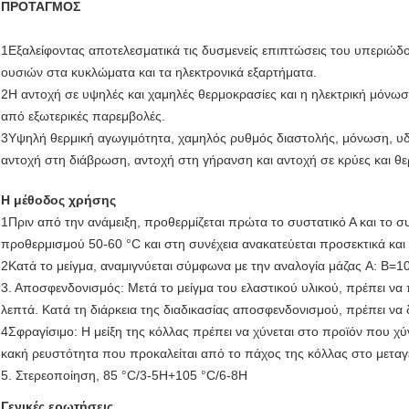
ΠΡΟΤΑΓΜΟΣ
1Εξαλείφοντας αποτελεσματικά τις δυσμενείς επιπτώσεις του υπεριώδο
ουσιών στα κυκλώματα και τα ηλεκτρονικά εξαρτήματα.
2Η αντοχή σε υψηλές και χαμηλές θερμοκρασίες και η ηλεκτρική μόν
από εξωτερικές παρεμβολές.
3Υψηλή θερμική αγωγιμότητα, χαμηλός ρυθμός διαστολής, μόνωση, υδ
αντοχή στη διάβρωση, αντοχή στη γήρανση και αντοχή σε κρύες και θε
Η μέθοδος χρήσης
1Πριν από την ανάμειξη, προθερμίζεται πρώτα το συστατικό Α και το σ
προθερμισμού 50-60 °C και στη συνέχεια ανακατεύεται προσεκτικά και
2Κατά το μείγμα, αναμιγνύεται σύμφωνα με την αναλογία μάζας A: B=10
3. Αποσφενδονισμός: Μετά το μείγμα του ελαστικού υλικού, πρέπει να
λεπτά. Κατά τη διάρκεια της διαδικασίας αποσφενδονισμού, πρέπει ν
4Σφραγίσιμο: Η μείξη της κόλλας πρέπει να χύνεται στο προϊόν που χύ
κακή ρευστότητα που προκαλείται από το πάχος της κόλλας στο μεταγ
5. Στερεοποίηση, 85 °C/3-5H+105 °C/6-8H
Γενικές ερωτήσεις