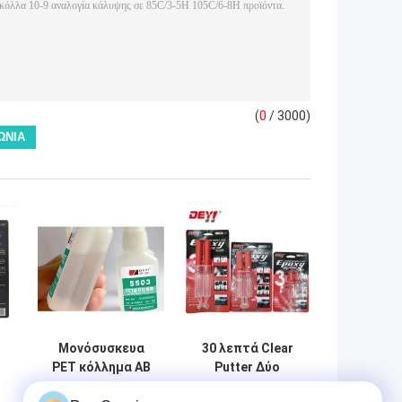
(
0
/ 3000)
Μονόσυσκευα
30 λεπτά Clear
PET κόλλημα AB
Putter Δύο
Εποξική κόλλα με
Συστατικά