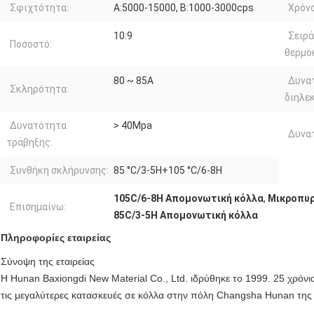
Σφιχτότητα:
Α:5000-15000, Β:1000-3000cps
Χρόνο
10:9
Σειρά
Ποσοστό:
θερμο
80 ~ 85A
Δυνα
Σκληρότητα:
διηλε
Δυνατότητα
> 40Mpa
Δυνα
τράβηξης:
Συνθήκη σκλήρυνσης:
85 °C/3-5H+105 °C/6-8H
105C/6-8H Απομονωτική κόλλα
,
Μικροπυρ
Επισημαίνω:
85C/3-5H Απομονωτική κόλλα
Πληροφορίες εταιρείας
Σύνοψη της εταιρείας
Η Hunan Baxiongdi New Material Co., Ltd. ιδρύθηκε το 1999. 25 χρόνι
τις μεγαλύτερες κατασκευές σε κόλλα στην πόλη Changsha Hunan της 