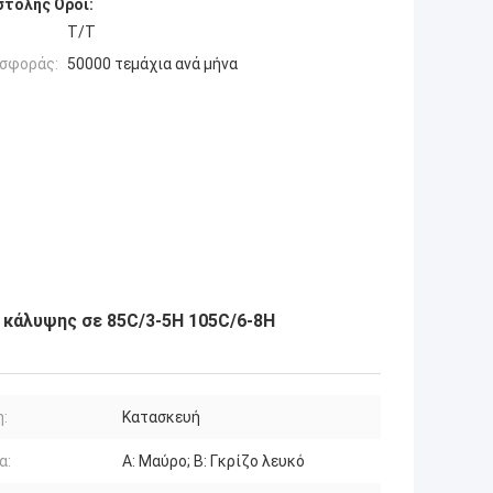
τολής Όροι:
Τ/Τ
σφοράς:
50000 τεμάχια ανά μήνα
 κάλυψης σε 85C/3-5H 105C/6-8H
:
Κατασκευή
α:
Α: Μαύρο; Β: Γκρίζο λευκό