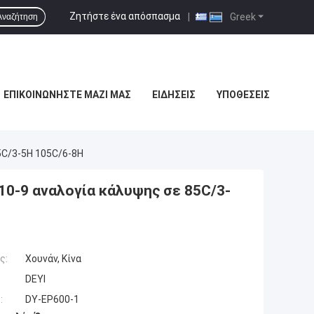
Ζητήστε ένα απόσπασμα
|
Greek
Αναζήτηση
ΕΠΙΚΟΙΝΩΝΉΣΤΕ ΜΑΖΊ ΜΑΣ
ΕΙΔΉΣΕΙΣ
ΥΠΟΘΈΣΕΙΣ
5C/3-5H 105C/6-8H
10-9 αναλογία κάλυψης σε 85C/3-
ς:
Χουνάν, Κίνα
DEYI
:
DY-EP600-1