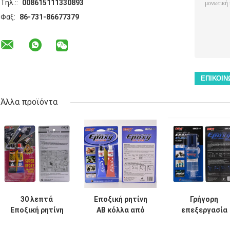
Τηλ.::
008615111330893
Φαξ:
86-731-86677379
Άλλα προϊόντα
30 λεπτά
Εποξική ρητίνη
Γρήγορη
Εποξική ρητίνη
AB κόλλα από
επεξεργασία
κόλλημα για
χάλυβα Εποξική
σύριγγας